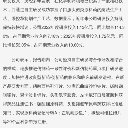
研发投入，历经多年发展，在化学制药领域已积累了一批核心技
术，并通过自主研发成功掌握了口服头孢类原料药的酶法生产工
艺、缓控释制剂生产工艺。数据显示，近年来公司研发投入持续
保持较快增速，公司2022年度研发投入1.13亿元，同比增长114.3
0%，占同期营业收入的7.18%；2023年度研发投入1.72亿元，同
比增长53.05%，占同期营业收入的10.60%。
公司表示，报告期内，公司坚持自主研发与合作研发相结合
的模式，稳步推进仿制药一致性评价和新仿制药重点项目研发进
度，加快推进改良型新药/创新药的临床和临床前研发进程。在新
产品研发方面，磷酸西格列汀片、沙库巴曲缬沙坦钠片、碳酸镧
咀嚼片、聚卡波非钙片、头孢氨苄胶囊、左卡尼汀口服液顺利获
得药品注册证书；碳酸镧原料药、头孢羟氨苄原料药获得批准通
知书，实现原料药登记号转A；左氧氟沙星片、碳酸司维拉姆片
等20个品种新申报注册。