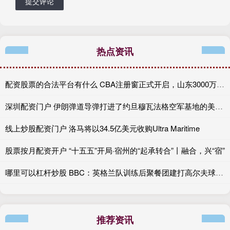
提交评论
热点资讯
配资股票的合法平台有什么 CBA注册窗正式开启，山东3000万追王岚嵚，山西近亿抢胡金秋！
深圳配资门户 伊朗弹道导弹打进了约旦穆瓦法格空军基地的美军掩体。掩体，不是停车场，
线上炒股配资门户 洛马将以34.5亿美元收购Ultra Maritime
股票按月配资开户 “十五五”开局·宿州的“起承转合”丨融合，兴“宿”
哪里可以杠杆炒股 BBC：英格兰队训练后聚餐团建打高尔夫球，家属也被允许进训练营
推荐资讯