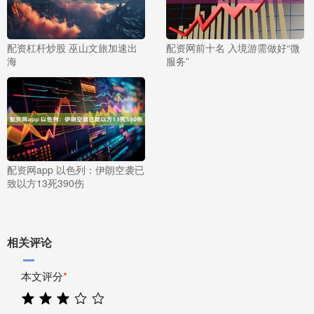
配资杠杆炒股 巫山文旅加速出
配资网前十名 入境游需做好“微
海
服务”
配资网app 以色列：伊朗空袭已
致以方13死390伤
相关评论
本文评分
*